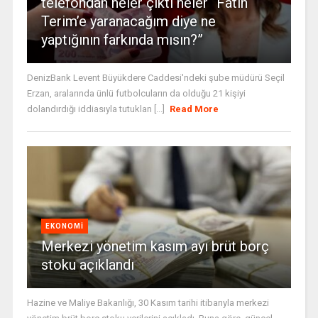
telefondan neler çıktı neler “Fatih
Terim’e yaranacağım diye ne
yaptığının farkında mısın?”
DenizBank Levent Büyükdere Caddesi'ndeki şube müdürü Seçil
Erzan, aralarında ünlü futbolcuların da olduğu 21 kişiyi
dolandırdığı iddiasıyla tutuklan [...]
Read More
EKONOMI
Merkezi yönetim kasım ayı brüt borç
stoku açıklandı
Hazine ve Maliye Bakanlığı, 30 Kasım tarihi itibarıyla merkezi