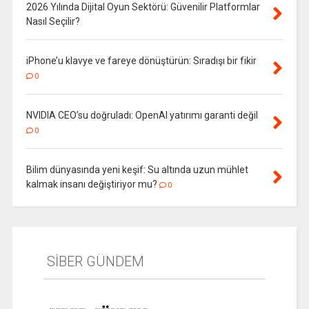
2026 Yılında Dijital Oyun Sektörü: Güvenilir Platformlar
Nasıl Seçilir?
iPhone’u klavye ve fareye dönüştürün: Sıradışı bir fikir
0
NVIDIA CEO’su doğruladı: OpenAI yatırımı garanti değil
0
Bilim dünyasında yeni keşif: Su altında uzun mühlet
kalmak insanı değiştiriyor mu?
0
SİBER GÜNDEM