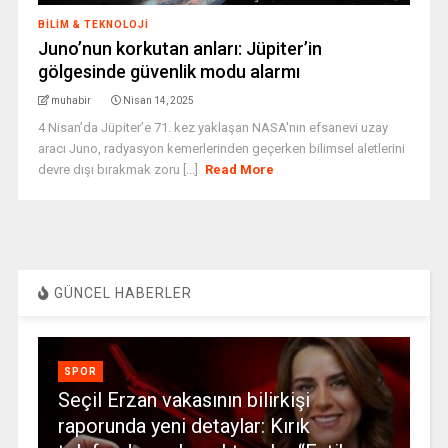
BILIM & TEKNOLOJI
Juno’nun korkutan anları: Jüpiter’in
gölgesinde güvenlik modu alarmı
muhabir
Nisan 14, 2025
4 Nisan’da Jüpiter’e 71. kez yaklaşan NASA'nın efsanevi uzay
aracı Juno, radyasyon kemerlerinden geçerken bilimsel aletlerini
devre dışı bırakmak zoru [...]
Read More
GÜNCEL HABERLER
SPOR
Seçil Erzan vakasının bilirkişi
raporunda yeni detaylar: Kırık