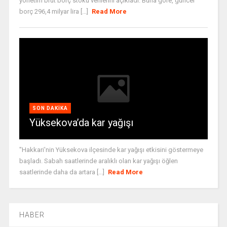
yönetim brüt borç stoku verilerini açıkladı. Buna göre, güncel
borç 296,4 milyar lira [...]
Read More
SON DAKIKA
Yüksekova’da kar yağışı
"Hakkari'nin Yüksekova ilçesinde kar yağışı etkisini göstermeye
başladı. Sabah saatlerinde aralıklı olan kar yağışı öğlen
saatlerinde daha da artara [...]
Read More
HABER