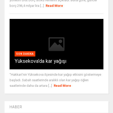
yönetim brüt borç stoku verilerini açıkladı. Buna göre, güncel
borç 296,4 milyar lira [...]
Read More
SON DAKIKA
Yüksekova’da kar yağışı
"Hakkari'nin Yüksekova ilçesinde kar yağışı etkisini göstermeye
başladı. Sabah saatlerinde aralıklı olan kar yağışı öğlen
saatlerinde daha da artara [...]
Read More
HABER