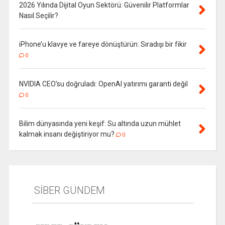
2026 Yılında Dijital Oyun Sektörü: Güvenilir Platformlar
Nasıl Seçilir?
iPhone’u klavye ve fareye dönüştürün: Sıradışı bir fikir
0
NVIDIA CEO’su doğruladı: OpenAI yatırımı garanti değil
0
Bilim dünyasında yeni keşif: Su altında uzun mühlet
kalmak insanı değiştiriyor mu?
0
SİBER GÜNDEM