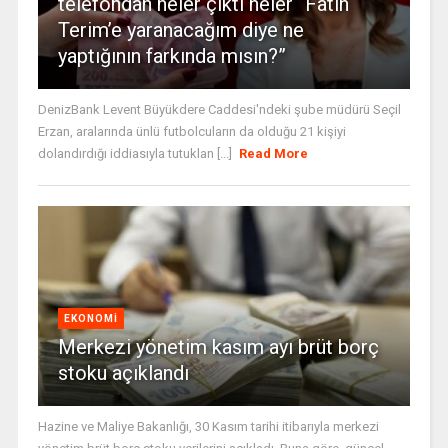
telefondan neler çıktı neler “Fatih
Terim’e yaranacağım diye ne
yaptığının farkında mısın?”
DenizBank Levent Büyükdere Caddesi'ndeki şube müdürü Seçil
Erzan, aralarında ünlü futbolcuların da olduğu 21 kişiyi
dolandırdığı iddiasıyla tutuklan [...]
Read More
EKONOMI
Merkezi yönetim kasım ayı brüt borç
stoku açıklandı
Hazine ve Maliye Bakanlığı, 30 Kasım tarihi itibarıyla merkezi