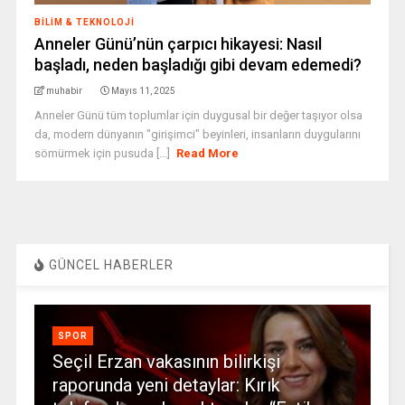
BILIM & TEKNOLOJI
Anneler Günü’nün çarpıcı hikayesi: Nasıl
başladı, neden başladığı gibi devam edemedi?
muhabir
Mayıs 11, 2025
Anneler Günü tüm toplumlar için duygusal bir değer taşıyor olsa
da, modern dünyanın "girişimci" beyinleri, insanların duygularını
sömürmek için pusuda [...]
Read More
GÜNCEL HABERLER
SPOR
Seçil Erzan vakasının bilirkişi
raporunda yeni detaylar: Kırık