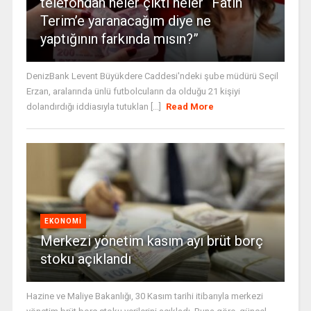
telefondan neler çıktı neler “Fatih
Terim’e yaranacağım diye ne
yaptığının farkında mısın?”
DenizBank Levent Büyükdere Caddesi'ndeki şube müdürü Seçil
Erzan, aralarında ünlü futbolcuların da olduğu 21 kişiyi
dolandırdığı iddiasıyla tutuklan [...]
Read More
EKONOMI
Merkezi yönetim kasım ayı brüt borç
stoku açıklandı
Hazine ve Maliye Bakanlığı, 30 Kasım tarihi itibarıyla merkezi