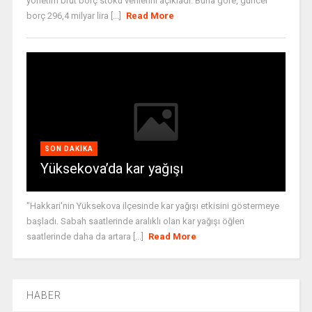
yönetim brüt borç stoku verilerini açıkladı. Buna göre, güncel
borç 296,4 milyar lira [...]
Read More
SON DAKIKA
Yüksekova’da kar yağışı
"Hakkari'nin Yüksekova ilçesinde kar yağışı etkisini göstermeye
başladı. Sabah saatlerinde aralıklı olan kar yağışı öğlen
saatlerinde daha da artara [...]
Read More
HABER