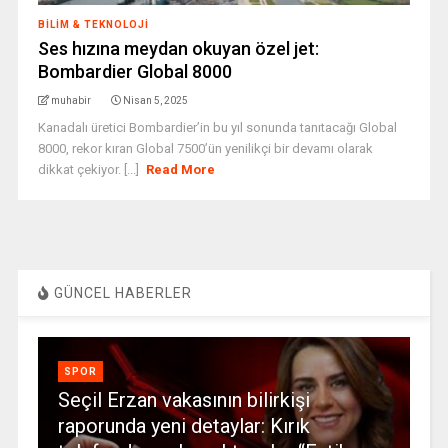
BILIM & TEKNOLOJI
Ses hızına meydan okuyan özel jet:
Bombardier Global 8000
muhabir
Nisan 5, 2025
Kanadalı üretici Bombardier’in bu yıl sonunda tanıtacağı Global
8000, rekor kıran Global 7500’ün yenilikçi bir devamı olarak
dikkat çekiyor. [...]
Read More
GÜNCEL HABERLER
SPOR
Seçil Erzan vakasının bilirkişi
raporunda yeni detaylar: Kırık