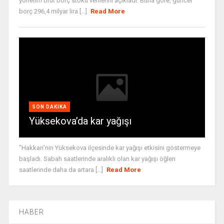
yönetim brüt borç stoku verilerini açıkladı. Buna göre, güncel
borç 296,4 milyar lira [...]
Read More
SON DAKIKA
Yüksekova’da kar yağışı
"Hakkari'nin Yüksekova ilçesinde kar yağışı etkisini göstermeye
başladı. Sabah saatlerinde aralıklı olan kar yağışı öğlen
saatlerinde daha da artara [...]
Read More
HABER