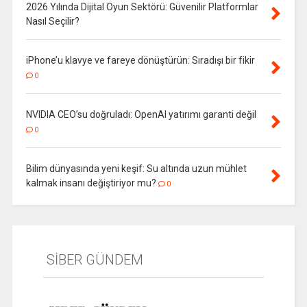
2026 Yılında Dijital Oyun Sektörü: Güvenilir Platformlar
Nasıl Seçilir?
iPhone’u klavye ve fareye dönüştürün: Sıradışı bir fikir
0
NVIDIA CEO’su doğruladı: OpenAI yatırımı garanti değil
0
Bilim dünyasında yeni keşif: Su altında uzun mühlet
kalmak insanı değiştiriyor mu?
0
SİBER GÜNDEM