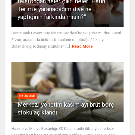
telefondan neler çıktı neler “Fatih
Terim’e yaranacağım diye ne
yaptığının farkında mısın?”
DenizBank Levent Büyükdere Caddesi'ndeki şube müdürü Seçil
Erzan, aralarında ünlü futbolcuların da olduğu 21 kişiyi
dolandırdığı iddiasıyla tutuklan [...]
Read More
EKONOMI
Merkezi yönetim kasım ayı brüt borç
stoku açıklandı
Hazine ve Maliye Bakanlığı, 30 Kasım tarihi itibarıyla merkezi