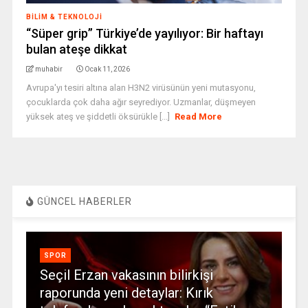
BILIM & TEKNOLOJI
“Süper grip” Türkiye’de yayılıyor: Bir haftayı
bulan ateşe dikkat
muhabir
Ocak 11, 2026
Avrupa'yı tesiri altına alan H3N2 virüsünün yeni mutasyonu,
çocuklarda çok daha ağır seyrediyor. Uzmanlar, düşmeyen
yüksek ateş ve şiddetli öksürükle [...]
Read More
GÜNCEL HABERLER
SPOR
Seçil Erzan vakasının bilirkişi
raporunda yeni detaylar: Kırık