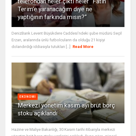
telefondan neler çıktı neler “Fatih
Terim’e yaranacağım diye ne
yaptığının farkında mısın?”
DenizBank Levent Büyükdere Caddesi'ndeki şube müdürü Seçil
Erzan, aralarında ünlü futbolcuların da olduğu 21 kişiyi
dolandırdığı iddiasıyla tutuklan [...]
Read More
EKONOMI
Merkezi yönetim kasım ayı brüt borç
stoku açıklandı
Hazine ve Maliye Bakanlığı, 30 Kasım tarihi itibarıyla merkezi