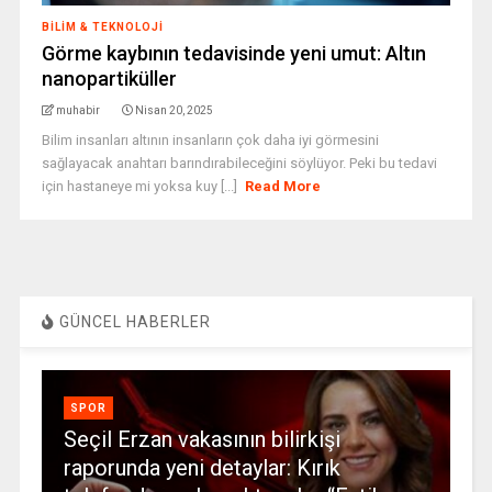
BILIM & TEKNOLOJI
Görme kaybının tedavisinde yeni umut: Altın
nanopartiküller
muhabir
Nisan 20, 2025
Bilim insanları altının insanların çok daha iyi görmesini
sağlayacak anahtarı barındırabileceğini söylüyor. Peki bu tedavi
için hastaneye mi yoksa kuy [...]
Read More
GÜNCEL HABERLER
SPOR
Seçil Erzan vakasının bilirkişi
raporunda yeni detaylar: Kırık