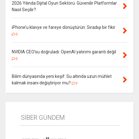
2026 Yılında Dijital Oyun Sektörü: Güvenilir Platformlar
Nasıl Seçilir?
iPhone’u klavye ve fareye dönüştürün: Sıradışı bir fikir
0
NVIDIA CEO’su doğruladı: OpenAI yatırımı garanti değil
0
Bilim dünyasında yeni keşif: Su altında uzun mühlet
kalmak insanı değiştiriyor mu?
0
SİBER GÜNDEM