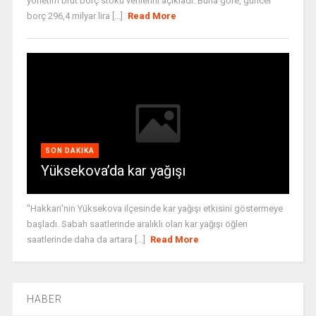
yönetim brüt borç stoku verilerini açıkladı. Buna göre, güncel
borç 296,4 milyar lira [...]
Read More
SON DAKIKA
Yüksekova’da kar yağışı
"Hakkari'nin Yüksekova ilçesinde kar yağışı etkisini göstermeye
başladı. Sabah saatlerinde aralıklı olan kar yağışı öğlen
saatlerinde daha da artara [...]
Read More
HABER