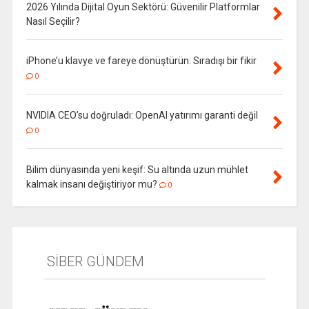
2026 Yılında Dijital Oyun Sektörü: Güvenilir Platformlar
Nasıl Seçilir?
iPhone’u klavye ve fareye dönüştürün: Sıradışı bir fikir
0
NVIDIA CEO’su doğruladı: OpenAI yatırımı garanti değil
0
Bilim dünyasında yeni keşif: Su altında uzun mühlet
kalmak insanı değiştiriyor mu?
0
SİBER GÜNDEM