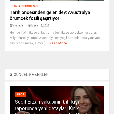
BILIM & TEKNOLOJI
Tarih öncesinden gelen dev: Avustralya
örümcek fosili şaşırtıyor
muhabir
Mayıs 13, 2025
Her fosil bir hikaye anlatır, ama bu hikaye gerçekten sıradışı.
Milyonlarca yıl önce Avustralya'nın yeşil ormanlarında yaşayan
dev bir örümcek, şimdi [...]
Read More
GÜNCEL HABERLER
SPOR
Seçil Erzan vakasının bilirkişi
raporunda yeni detaylar: Kırık