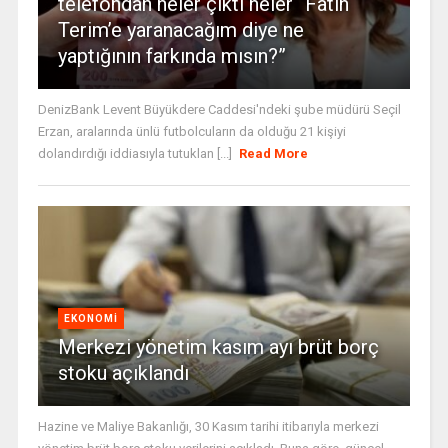
telefondan neler çıktı neler “Fatih
Terim’e yaranacağım diye ne
yaptığının farkında mısın?”
DenizBank Levent Büyükdere Caddesi'ndeki şube müdürü Seçil
Erzan, aralarında ünlü futbolcuların da olduğu 21 kişiyi
dolandırdığı iddiasıyla tutuklan [...]
Read More
EKONOMI
Merkezi yönetim kasım ayı brüt borç
stoku açıklandı
Hazine ve Maliye Bakanlığı, 30 Kasım tarihi itibarıyla merkezi