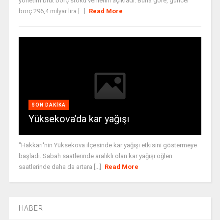
yönetim brüt borç stoku verilerini açıkladı. Buna göre, güncel
borç 296,4 milyar lira [...]
Read More
SON DAKIKA
Yüksekova’da kar yağışı
"Hakkari'nin Yüksekova ilçesinde kar yağışı etkisini göstermeye
başladı. Sabah saatlerinde aralıklı olan kar yağışı öğlen
saatlerinde daha da artara [...]
Read More
HABER