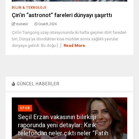
BILIM & TEKNOLOJI
Çin’in “astronot” fareleri dünyayı şaşırttı
muhabir
Ocak 8, 2026
Çin’in Tiangong uzay istasyonunda iki hafta geçiren dört fareden
biri, Dünya'ya döndükten kısa müddet sonra sağlıklı yavrular
dünyaya getirdi. Bu doğu [...]
Read More
GÜNCEL HABERLER
SPOR
Seçil Erzan vakasının bilirkişi
raporunda yeni detaylar: Kırık
telefondan neler çıktı neler “Fatih