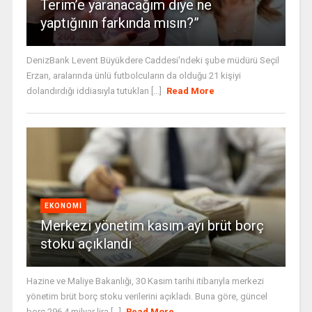
Terim’e yaranacağım diye ne
yaptığının farkında mısın?”
DenizBank Levent Büyükdere Caddesi'ndeki şube müdürü Seçil
Erzan, aralarında ünlü futbolcuların da olduğu 21 kişiyi
dolandırdığı iddiasıyla tutuklan [...]
Read More
EKONOMI
Merkezi yönetim kasım ayı brüt borç
stoku açıklandı
Hazine ve Maliye Bakanlığı, 30 Kasım tarihi itibarıyla merkezi
yönetim brüt borç stoku verilerini açıkladı. Buna göre, güncel
borç 296,4 milyar lira [...]
Read More