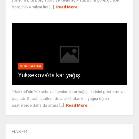
yönetim brüt borç stoku verilerini açıkladı. Buna göre, güncel
borç 296,4 milyar lira [...]
Read More
SON DAKIKA
Yüksekova’da kar yağışı
"Hakkari'nin Yüksekova ilçesinde kar yağışı etkisini göstermeye
başladı. Sabah saatlerinde aralıklı olan kar yağışı öğlen
saatlerinde daha da artara [...]
Read More
HABER