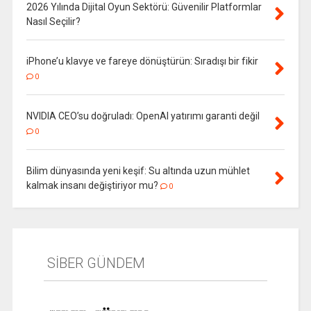
2026 Yılında Dijital Oyun Sektörü: Güvenilir Platformlar
Nasıl Seçilir?
iPhone’u klavye ve fareye dönüştürün: Sıradışı bir fikir
0
NVIDIA CEO’su doğruladı: OpenAI yatırımı garanti değil
0
Bilim dünyasında yeni keşif: Su altında uzun mühlet
kalmak insanı değiştiriyor mu?
0
SİBER GÜNDEM