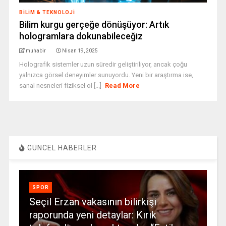
BILIM & TEKNOLOJI
Bilim kurgu gerçeğe dönüşüyor: Artık
hologramlara dokunabileceğiz
muhabir
Nisan 19, 2025
Holografik sistemler uzun süredir geliştiriliyor, ancak çoğu
yalnızca görsel deneyimler sunuyordu. Yeni bir araştırma ise,
sanal nesneleri fiziksel ol [...]
Read More
GÜNCEL HABERLER
SPOR
Seçil Erzan vakasının bilirkişi
raporunda yeni detaylar: Kırık