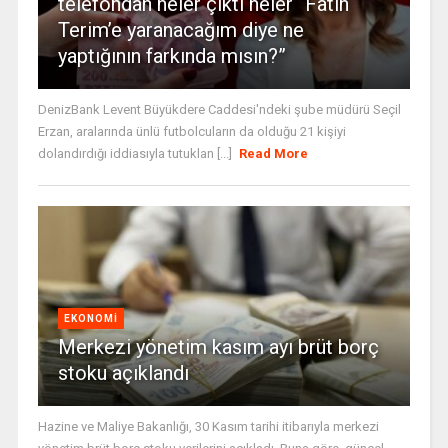
telefondan neler çıktı neler “Fatih
Terim’e yaranacağım diye ne
yaptığının farkında mısın?”
DenizBank Levent Büyükdere Caddesi'ndeki şube müdürü Seçil
Erzan, aralarında ünlü futbolcuların da olduğu 21 kişiyi
dolandırdığı iddiasıyla tutuklan [...]
Read More
EKONOMI
Merkezi yönetim kasım ayı brüt borç
stoku açıklandı
Hazine ve Maliye Bakanlığı, 30 Kasım tarihi itibarıyla merkezi