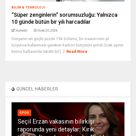
BILIM & TEKNOLOJI
“Süper zenginlerin” sorumsuzluğu: Yalnızca
10 günde bütün bir yılı harcadılar
muhabir
Ocak 20, 2026
Dünyanın en güçlü yüzde 1'lik bölümü, bir insanın tüm yıl
boyunca kullanması gereken karbon bütçesini şimdi Ocak ayının
birinci haftasında tüketti bil [...]
Read More
GÜNCEL HABERLER
SPOR
Seçil Erzan vakasının bilirkişi
raporunda yeni detaylar: Kırık