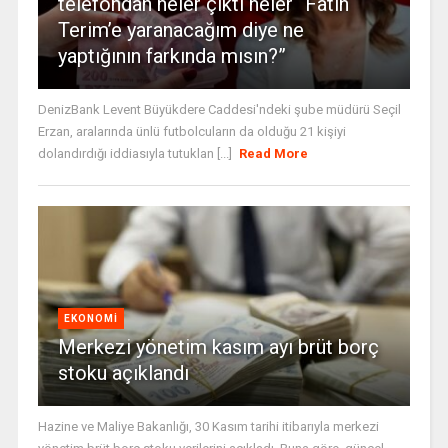
telefondan neler çıktı neler “Fatih
Terim’e yaranacağım diye ne
yaptığının farkında mısın?”
DenizBank Levent Büyükdere Caddesi'ndeki şube müdürü Seçil
Erzan, aralarında ünlü futbolcuların da olduğu 21 kişiyi
dolandırdığı iddiasıyla tutuklan [...]
Read More
EKONOMI
Merkezi yönetim kasım ayı brüt borç
stoku açıklandı
Hazine ve Maliye Bakanlığı, 30 Kasım tarihi itibarıyla merkezi