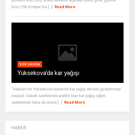
yönetim brüt borç stoku verilerini açıkladı. Buna göre, güncel
borç 296,4 milyar lira [...]
Read More
SON DAKIKA
Yüksekova’da kar yağışı
"Hakkari'nin Yüksekova ilçesinde kar yağışı etkisini göstermeye
başladı. Sabah saatlerinde aralıklı olan kar yağışı öğlen
saatlerinde daha da artara [...]
Read More
HABER