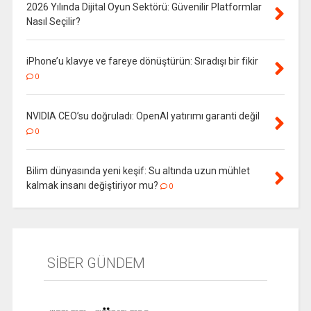
2026 Yılında Dijital Oyun Sektörü: Güvenilir Platformlar
Nasıl Seçilir?
iPhone’u klavye ve fareye dönüştürün: Sıradışı bir fikir
0
NVIDIA CEO’su doğruladı: OpenAI yatırımı garanti değil
0
Bilim dünyasında yeni keşif: Su altında uzun mühlet
kalmak insanı değiştiriyor mu?
0
SİBER GÜNDEM