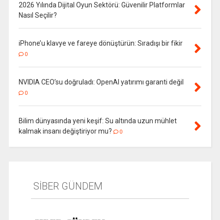
2026 Yılında Dijital Oyun Sektörü: Güvenilir Platformlar
Nasıl Seçilir?
iPhone’u klavye ve fareye dönüştürün: Sıradışı bir fikir
0
NVIDIA CEO’su doğruladı: OpenAI yatırımı garanti değil
0
Bilim dünyasında yeni keşif: Su altında uzun mühlet
kalmak insanı değiştiriyor mu?
0
SİBER GÜNDEM