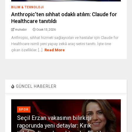
BILIM & TEKNOLOJI
Anthropic’ten sıhhat odaklı atılım: Claude for
Healthcare tanıtıldı
muhabir
Ocak 13, 2026
Anthropic, sıhhat hizmeti sağlayıcıları ve hastalar için Claude for
Healthcare isimli yeni yapay zekâ araç setini tanıttı. İşte öne
çıkan özellikler. [...]
Read More
GÜNCEL HABERLER
SPOR
Seçil Erzan vakasının bilirkişi
raporunda yeni detaylar: Kırık