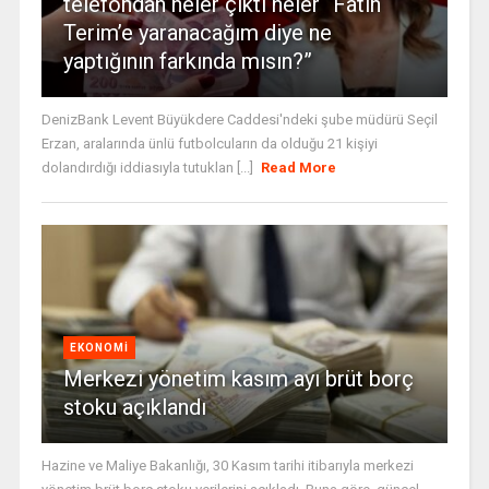
telefondan neler çıktı neler “Fatih
Terim’e yaranacağım diye ne
yaptığının farkında mısın?”
DenizBank Levent Büyükdere Caddesi'ndeki şube müdürü Seçil
Erzan, aralarında ünlü futbolcuların da olduğu 21 kişiyi
dolandırdığı iddiasıyla tutuklan [...]
Read More
EKONOMI
Merkezi yönetim kasım ayı brüt borç
stoku açıklandı
Hazine ve Maliye Bakanlığı, 30 Kasım tarihi itibarıyla merkezi