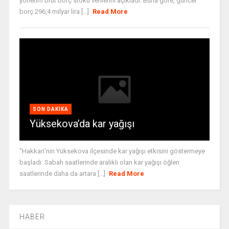
yönetim brüt borç stoku verilerini açıkladı. Buna göre, güncel
borç 296,4 milyar lira [...]
Read More
SON DAKIKA
Yüksekova’da kar yağışı
"Hakkari'nin Yüksekova ilçesinde kar yağışı etkisini göstermeye
başladı. Sabah saatlerinde aralıklı olan kar yağışı öğlen
saatlerinde daha da artara [...]
Read More
HABER