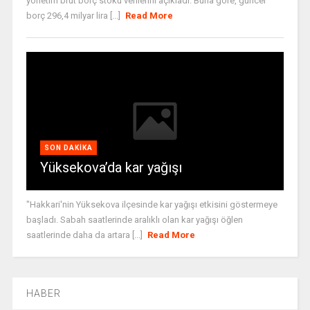
yönetim brüt borç stoku verilerini açıkladı. Buna göre, güncel
borç 296,4 milyar lira [...]
Read More
SON DAKIKA
Yüksekova’da kar yağışı
"Hakkari'nin Yüksekova ilçesinde kar yağışı etkisini göstermeye
başladı. Sabah saatlerinde aralıklı olan kar yağışı öğlen
saatlerinde daha da artara [...]
Read More
HABER