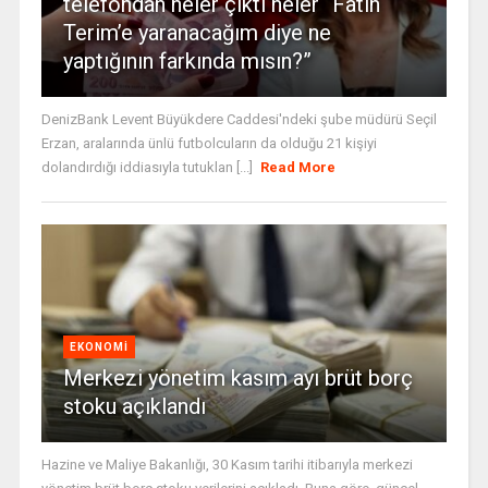
telefondan neler çıktı neler “Fatih
Terim’e yaranacağım diye ne
yaptığının farkında mısın?”
DenizBank Levent Büyükdere Caddesi'ndeki şube müdürü Seçil
Erzan, aralarında ünlü futbolcuların da olduğu 21 kişiyi
dolandırdığı iddiasıyla tutuklan [...]
Read More
EKONOMI
Merkezi yönetim kasım ayı brüt borç
stoku açıklandı
Hazine ve Maliye Bakanlığı, 30 Kasım tarihi itibarıyla merkezi