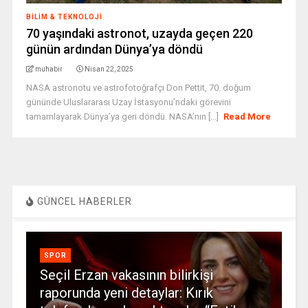
BILIM & TEKNOLOJI
70 yaşındaki astronot, uzayda geçen 220
günün ardından Dünya’ya döndü
muhabir
Nisan 22, 2025
NASA astronotu ve astrofotoğrafçı Don Pettit, 70. doğum
gününde Uluslararası Uzay İstasyonu’ndaki görevini
tamamlayarak Dünya’ya geri döndü. NASA’nın [...]
Read More
GÜNCEL HABERLER
SPOR
Seçil Erzan vakasının bilirkişi
raporunda yeni detaylar: Kırık