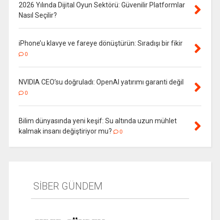
2026 Yılında Dijital Oyun Sektörü: Güvenilir Platformlar
Nasıl Seçilir?
iPhone’u klavye ve fareye dönüştürün: Sıradışı bir fikir
0
NVIDIA CEO’su doğruladı: OpenAI yatırımı garanti değil
0
Bilim dünyasında yeni keşif: Su altında uzun mühlet
kalmak insanı değiştiriyor mu?
0
SİBER GÜNDEM