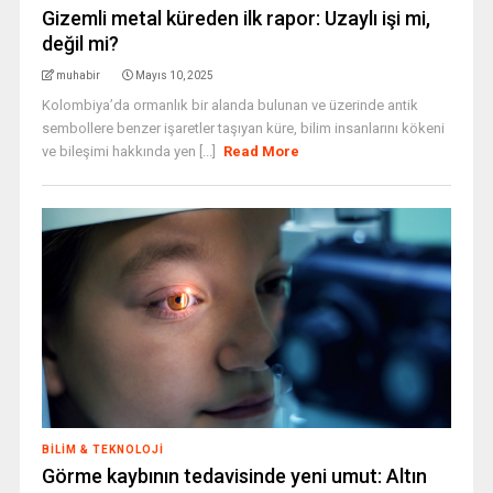
Gizemli metal küreden ilk rapor: Uzaylı işi mi,
değil mi?
muhabir
Mayıs 10, 2025
Kolombiya’da ormanlık bir alanda bulunan ve üzerinde antik
sembollere benzer işaretler taşıyan küre, bilim insanlarını kökeni
ve bileşimi hakkında yen [...]
Read More
BILIM & TEKNOLOJI
Görme kaybının tedavisinde yeni umut: Altın