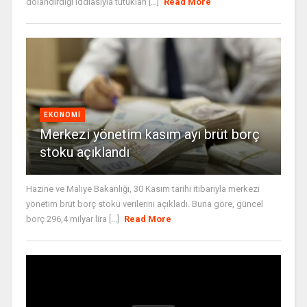
dolandırdığı iddiasıyla tutuklan [...]
Read More
EKONOMI
Merkezi yönetim kasım ayı brüt borç
stoku açıklandı
Hazine ve Maliye Bakanlığı, 30 Kasım tarihi itibarıyla merkezi
yönetim brüt borç stoku verilerini açıkladı. Buna göre, güncel
borç 296,4 milyar lira [...]
Read More