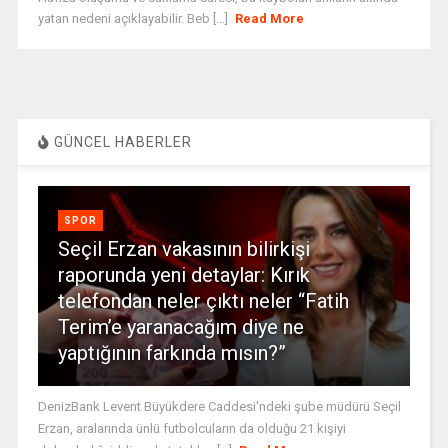
yatan nedeni açıklayabilir. Beb [...]
Read More
GÜNCEL HABERLER
SPOR
Seçil Erzan vakasının bilirkişi
raporunda yeni detaylar: Kırık
telefondan neler çıktı neler “Fatih
Terim’e yaranacağım diye ne
yaptığının farkında mısın?”
DenizBank Levent Büyükdere Caddesi'ndeki şube müdürü Seçil
Erzan, aralarında ünlü futbolcuların da olduğu 21 kişiyi