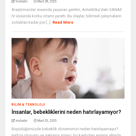
muhabir
Mart 28, 2025
Araştırmacılar arasında yaşanan gerilim, Antarktika'daki SANAE
IV üssünde korku ortamı yarattı. Bu olaylar, bilimsel çalışmaların
zorlukları kadar psi [...]
Read More
BILIM & TEKNOLOJI
İnsanlar, bebekliklerini neden hatırlayamıyor?
muhabir
Mart 25, 2025
Büyüdüğümüzde bebeklik dönemimizi neden hatırlayamayız?
Hafıza oluşumu ve saklama süreci, bu kaybolan anıların altında