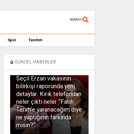
SEARCH
Spor
Tanıtım
GÜNCEL HABERLER
SPOR
Seçil Erzan vakasının
bilirkişi raporunda yeni
detaylar: Kırık telefondan
neler çıktı neler “Fatih
Terim’e yaranacağım diye
ne yaptığının farkında
mısın?”