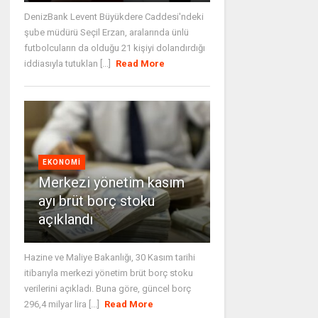
DenizBank Levent Büyükdere Caddesi'ndeki
şube müdürü Seçil Erzan, aralarında ünlü
futbolcuların da olduğu 21 kişiyi dolandırdığı
iddiasıyla tutuklan [...]
Read More
EKONOMI
Merkezi yönetim kasım
ayı brüt borç stoku
açıklandı
Hazine ve Maliye Bakanlığı, 30 Kasım tarihi
itibarıyla merkezi yönetim brüt borç stoku
verilerini açıkladı. Buna göre, güncel borç
296,4 milyar lira [...]
Read More