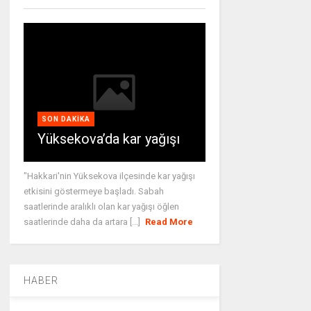
SON DAKIKA
Yüksekova’da kar yağışı
"Hakkari'nin Yüksekova ilçesinde kar yağışı
etkisini göstermeye başladı. Sabah
saatlerinde aralıklı olan kar yağışı öğlen
saatlerinde daha da artara [...]
Read More
HABER