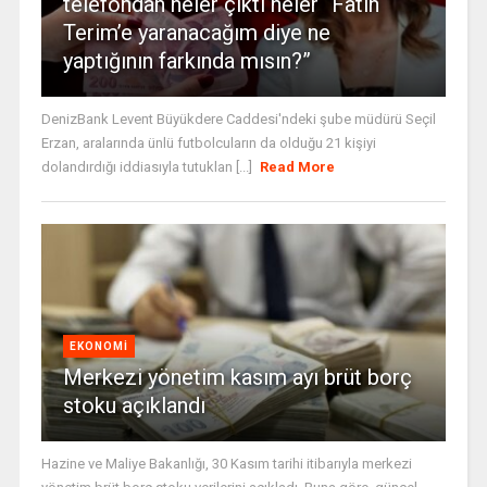
telefondan neler çıktı neler “Fatih
Terim’e yaranacağım diye ne
yaptığının farkında mısın?”
DenizBank Levent Büyükdere Caddesi'ndeki şube müdürü Seçil
Erzan, aralarında ünlü futbolcuların da olduğu 21 kişiyi
dolandırdığı iddiasıyla tutuklan [...]
Read More
EKONOMI
Merkezi yönetim kasım ayı brüt borç
stoku açıklandı
Hazine ve Maliye Bakanlığı, 30 Kasım tarihi itibarıyla merkezi