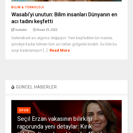
BILIM & TEKNOLOJI
Wasabi’yi unutun: Bilim insanları Dünyanın en
acı tadını keşfetti
muhabir
Nisan 29, 2025
Geleneksel acı algımız değişiyor: Yeni keşfedilen bir mantar,
şimdiye kadar bilinen tüm acı tatları gölgede bıraktı. Su bile bu
acıyı bastıramıyor! [...]
Read More
GÜNCEL HABERLER
SPOR
Seçil Erzan vakasının bilirkişi
raporunda yeni detaylar: Kırık