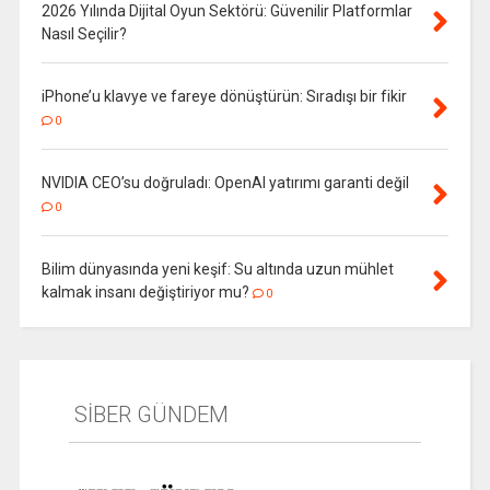
2026 Yılında Dijital Oyun Sektörü: Güvenilir Platformlar
Nasıl Seçilir?
iPhone’u klavye ve fareye dönüştürün: Sıradışı bir fikir
0
NVIDIA CEO’su doğruladı: OpenAI yatırımı garanti değil
0
Bilim dünyasında yeni keşif: Su altında uzun mühlet
kalmak insanı değiştiriyor mu?
0
SİBER GÜNDEM