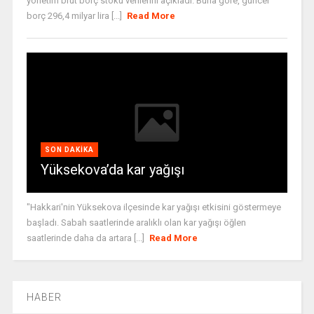
yönetim brüt borç stoku verilerini açıkladı. Buna göre, güncel
borç 296,4 milyar lira [...]
Read More
SON DAKIKA
Yüksekova’da kar yağışı
"Hakkari'nin Yüksekova ilçesinde kar yağışı etkisini göstermeye
başladı. Sabah saatlerinde aralıklı olan kar yağışı öğlen
saatlerinde daha da artara [...]
Read More
HABER